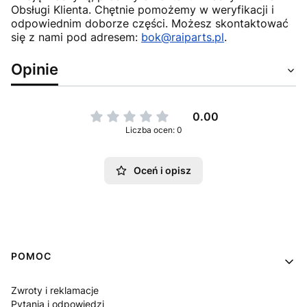
Obsługi Klienta. Chętnie pomożemy w weryfikacji i
odpowiednim doborze części. Możesz skontaktować
się z nami pod adresem:
bok@raiparts.pl
.
Opinie
0.00
Liczba ocen: 0
Oceń i opisz
Linki w stopce
POMOC
Zwroty i reklamacje
Pytania i odpowiedzi