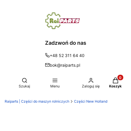
Zadzwoń do nas
+48 52 311 64 40
bok@raiparts.pl
Produkty 
Otwórz wyszukiwarkę
Szukaj
Menu
Zaloguj się
Koszyk
Raiparts | Części do maszyn rolniczych
Części New Holland