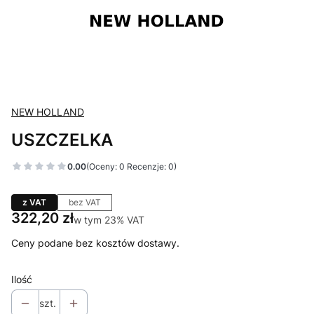
NEW HOLLAND
USZCZELKA
0.00
(Oceny: 0 Recenzje: 0)
z VAT
bez VAT
Cena
322,20 zł
w tym 23% VAT
w tym
23%
VAT
Ceny podane bez kosztów dostawy.
Ilość
szt.