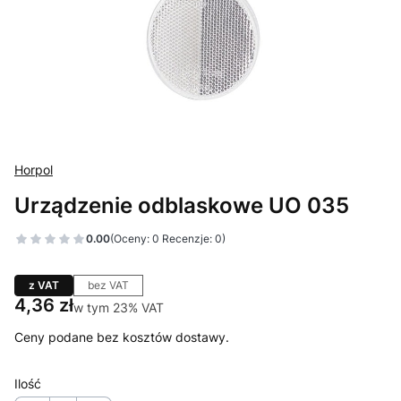
Horpol
Urządzenie odblaskowe UO 035
0.00
(Oceny: 0 Recenzje: 0)
z VAT
bez VAT
Cena
4,36 zł
w tym 23% VAT
w tym
23%
VAT
Ceny podane bez kosztów dostawy.
Ilość