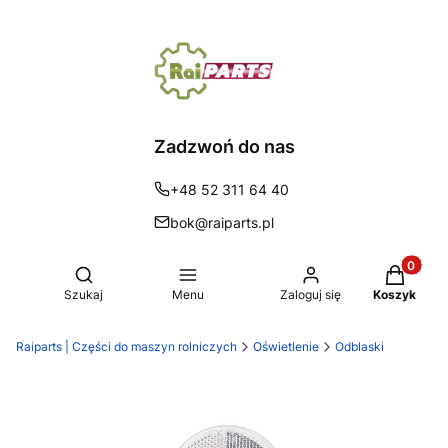
Zadzwoń do nas
+48 52 311 64 40
bok@raiparts.pl
Produkty 
Otwórz wyszukiwarkę
Szukaj
Menu
Zaloguj się
Koszyk
Raiparts | Części do maszyn rolniczych
Oświetlenie
Odblaski