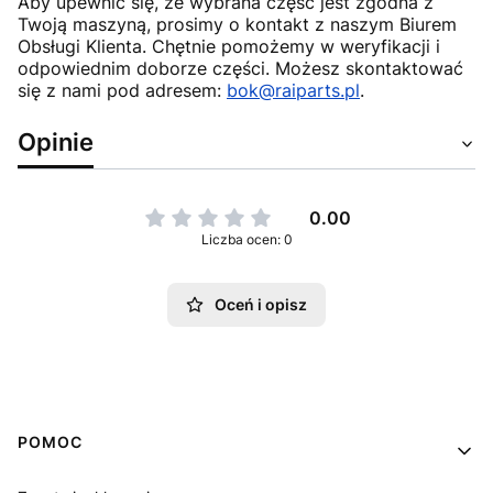
Aby upewnić się, że wybrana część jest zgodna z
Twoją maszyną, prosimy o kontakt z naszym Biurem
Obsługi Klienta. Chętnie pomożemy w weryfikacji i
odpowiednim doborze części. Możesz skontaktować
się z nami pod adresem:
bok@raiparts.pl
.
Opinie
0.00
Liczba ocen: 0
Oceń i opisz
Linki w stopce
POMOC