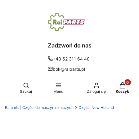
Zadzwoń do nas
+48 52 311 64 40
bok@raiparts.pl
Produkty 
Otwórz wyszukiwarkę
Szukaj
Menu
Zaloguj się
Koszyk
Raiparts | Części do maszyn rolniczych
Części New Holland