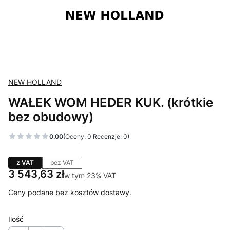
NEW HOLLAND
WAŁEK WOM HEDER KUK. (krótkie
bez obudowy)
0.00
(Oceny: 0 Recenzje: 0)
z VAT
bez VAT
Cena
3 543,63 zł
w tym 23% VAT
w tym
23%
VAT
Ceny podane bez kosztów dostawy.
Ilość