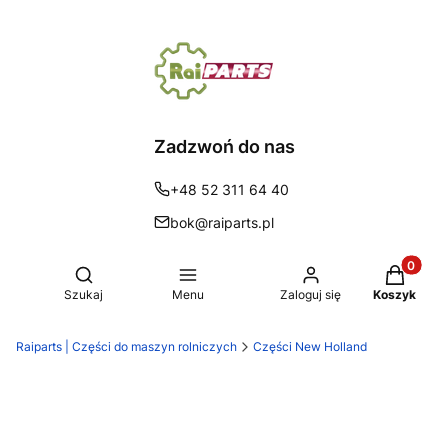
Zadzwoń do nas
+48 52 311 64 40
bok@raiparts.pl
Produkty 
Otwórz wyszukiwarkę
Szukaj
Menu
Zaloguj się
Koszyk
Raiparts | Części do maszyn rolniczych
Części New Holland