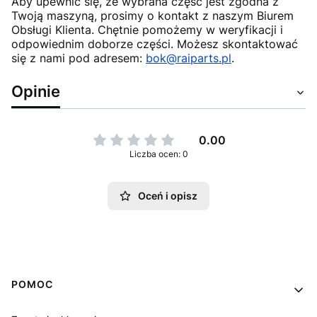
Aby upewnić się, że wybrana część jest zgodna z
Twoją maszyną, prosimy o kontakt z naszym Biurem
Obsługi Klienta. Chętnie pomożemy w weryfikacji i
odpowiednim doborze części. Możesz skontaktować
się z nami pod adresem:
bok@raiparts.pl
.
Opinie
0.00
Liczba ocen: 0
Oceń i opisz
Linki w stopce
POMOC