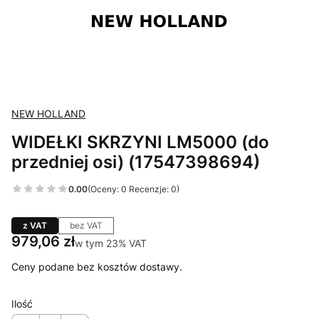
NEW HOLLAND
WIDEŁKI SKRZYNI LM5000 (do
przedniej osi) (17547398694)
0.00
(Oceny: 0 Recenzje: 0)
z VAT
bez VAT
Cena
979,06 zł
w tym 23% VAT
w tym
23%
VAT
Ceny podane bez kosztów dostawy.
Ilość