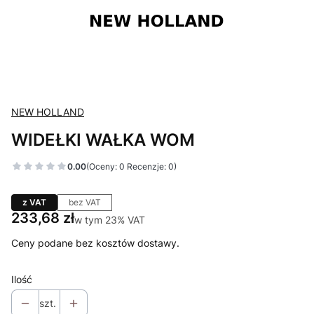
NEW HOLLAND
WIDEŁKI WAŁKA WOM
0.00
(Oceny: 0 Recenzje: 0)
z VAT
bez VAT
Cena
233,68 zł
w tym 23% VAT
w tym
23%
VAT
Ceny podane bez kosztów dostawy.
Ilość
szt.