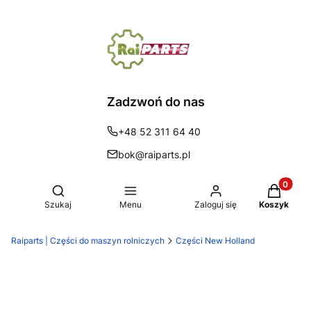
Zadzwoń do nas
+48 52 311 64 40
bok@raiparts.pl
Produkty 
Otwórz wyszukiwarkę
Szukaj
Menu
Zaloguj się
Koszyk
Raiparts | Części do maszyn rolniczych
Części New Holland