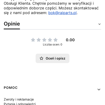
Obsługi Klienta. Chętnie pomożemy w weryfikacji i
odpowiednim doborze części. Możesz skontaktować
się z nami pod adresem:
bok@raiparts.pl
.
Opinie
0.00
Liczba ocen: 0
Oceń i opisz
Linki w stopce
POMOC
Zwroty i reklamacje
Pytania i odpowiedzi