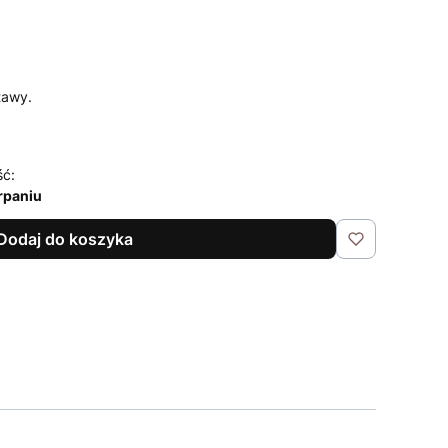
tawy.
ść:
rpaniu
Dodaj do koszyka