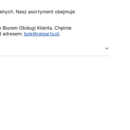
nalnych. Nasz asortyment obejmuje
Biurem Obsługi Klienta. Chętnie
d adresem:
bok@raiparts.pl
.