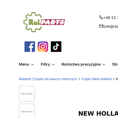
+48 52 
bok@raip
Menu
Filtry
Rolnictwo precyzyjne
St
Raiparts | Części do maszyn rolniczych
Części New Holland
W