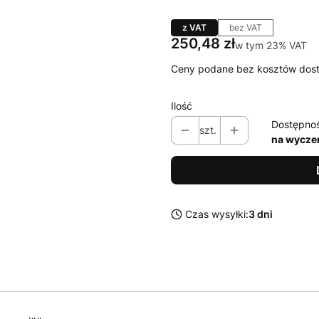
z VAT
bez VAT
Cena
250,48 zł
w tym 23% VAT
w tym
23%
VAT
Ceny podane bez kosztów dos
Ilość
Dostępno
szt.
na wycze
Czas wysyłki:
3 dni