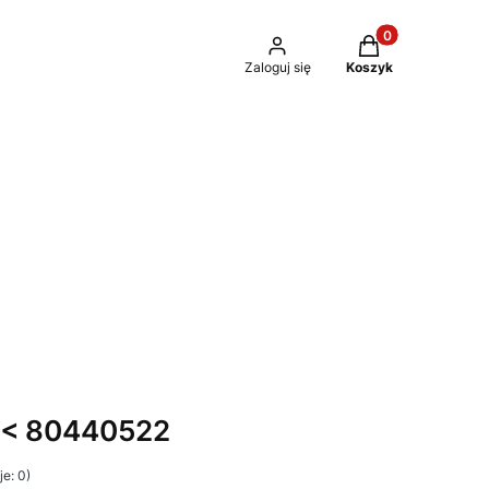
Produkty w kosz
Zaloguj się
Koszyk
ę < 80440522
e: 0)