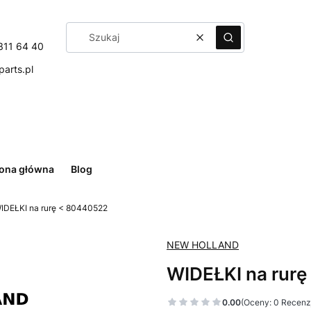
Wyczyść
Szukaj
311 64 40
arts.pl
rona główna
Blog
IDEŁKI na rurę < 80440522
NEW HOLLAND
WIDEŁKI na rur
0.00
(Oceny: 0 Recenzj