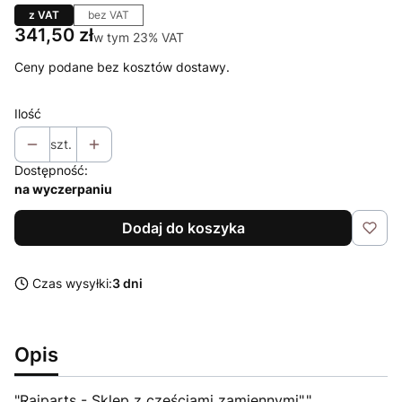
z VAT
bez VAT
Cena
341,50 zł
w tym 23% VAT
w tym
23%
VAT
Ceny podane bez kosztów dostawy.
Ilość
szt.
Dostępność:
na wyczerpaniu
Dodaj do koszyka
Czas wysyłki:
3 dni
Opis
"Raiparts - Sklep z częściami zamiennymi","