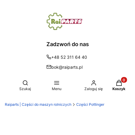
Zadzwoń do nas
+48 52 311 64 40
bok@raiparts.pl
Produkty 
Otwórz wyszukiwarkę
Szukaj
Menu
Zaloguj się
Koszyk
Raiparts | Części do maszyn rolniczych
Części Pottinger