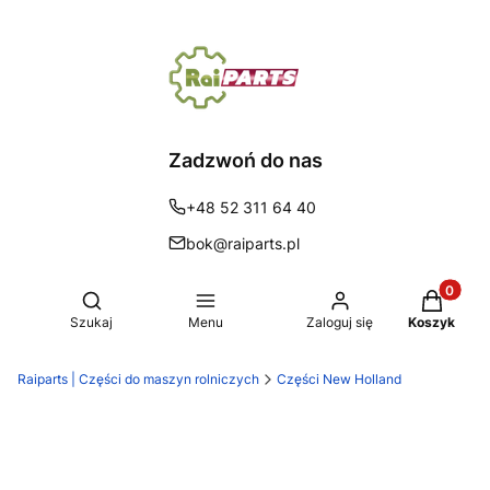
Zadzwoń do nas
+48 52 311 64 40
bok@raiparts.pl
Produkty 
Otwórz wyszukiwarkę
Szukaj
Menu
Zaloguj się
Koszyk
Raiparts | Części do maszyn rolniczych
Części New Holland