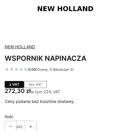
NEW HOLLAND
WSPORNIK NAPINACZA
0.00
(Oceny: 0 Recenzje: 0)
z VAT
bez VAT
Cena
272,30 zł
w tym 23% VAT
w tym
23%
VAT
Ceny podane bez kosztów dostawy.
Ilość
szt.