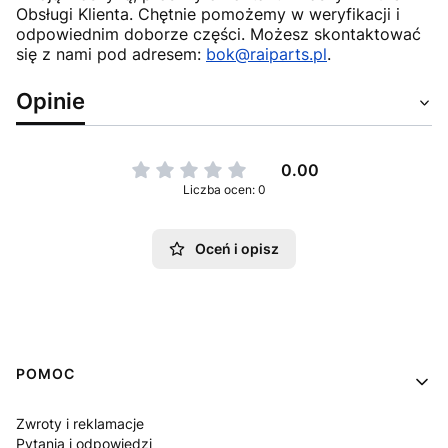
Obsługi Klienta. Chętnie pomożemy w weryfikacji i
odpowiednim doborze części. Możesz skontaktować
się z nami pod adresem:
bok@raiparts.pl
.
Opinie
0.00
Liczba ocen: 0
Oceń i opisz
Linki w stopce
POMOC
Zwroty i reklamacje
Pytania i odpowiedzi