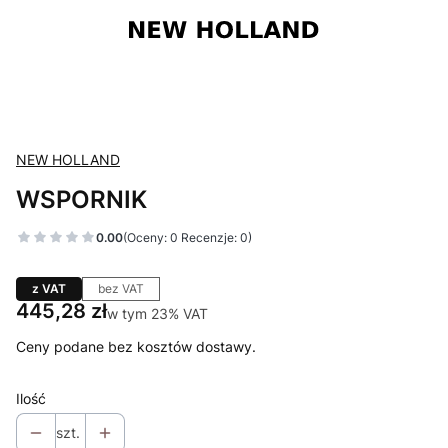
NEW HOLLAND
WSPORNIK
0.00
(Oceny: 0 Recenzje: 0)
z VAT
bez VAT
Cena
445,28 zł
w tym 23% VAT
w tym
23%
VAT
Ceny podane bez kosztów dostawy.
Ilość
szt.