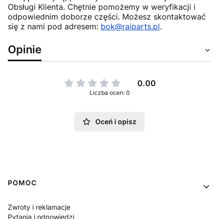
Obsługi Klienta. Chętnie pomożemy w weryfikacji i
odpowiednim doborze części. Możesz skontaktować
się z nami pod adresem:
bok@raiparts.pl
.
Opinie
0.00
Liczba ocen: 0
Oceń i opisz
Linki w stopce
POMOC
Zwroty i reklamacje
Pytania i odpowiedzi