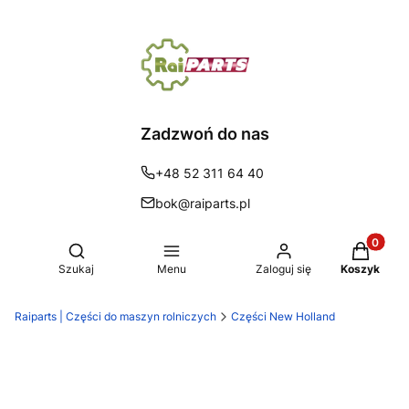
Zadzwoń do nas
+48 52 311 64 40
bok@raiparts.pl
Produkty 
Otwórz wyszukiwarkę
Szukaj
Menu
Zaloguj się
Koszyk
Raiparts | Części do maszyn rolniczych
Części New Holland