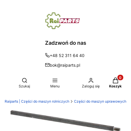
Zadzwoń do nas
+48 52 311 64 40
bok@raiparts.pl
Produkty 
Otwórz wyszukiwarkę
Szukaj
Menu
Zaloguj się
Koszyk
Raiparts | Części do maszyn rolniczych
Części do maszyn uprawowych