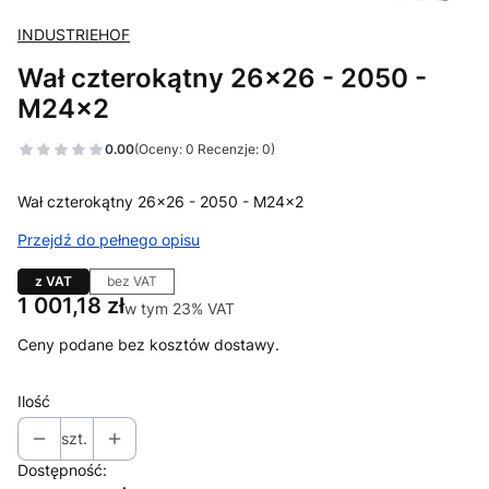
INDUSTRIEHOF
Wał czterokątny 26x26 - 2050 -
M24x2
0.00
(Oceny: 0 Recenzje: 0)
Wał czterokątny 26x26 - 2050 - M24x2
Przejdź do pełnego opisu
z VAT
bez VAT
Cena
1 001,18 zł
w tym 23% VAT
w tym
23%
VAT
Ceny podane bez kosztów dostawy.
Ilość
szt.
Dostępność: