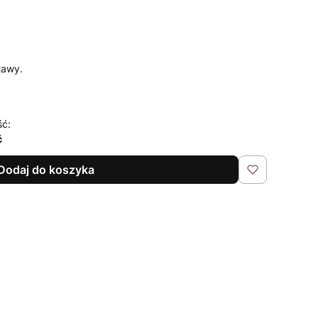
tawy.
ść:
ć
Dodaj do koszyka