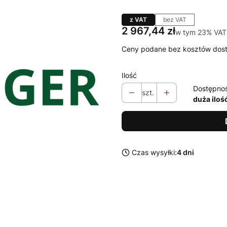
z VAT
bez VAT
Cena
2 967,44 zł
w tym 23% VAT
w tym
23%
VAT
Ceny podane bez kosztów dos
Ilość
Dostępno
szt.
duża iloś
Czas wysyłki:
4 dni