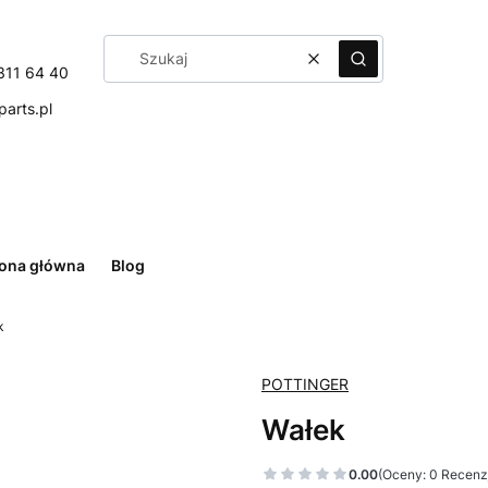
Wyczyść
Szukaj
311 64 40
arts.pl
rona główna
Blog
k
POTTINGER
Wałek
0.00
(Oceny: 0 Recenzj