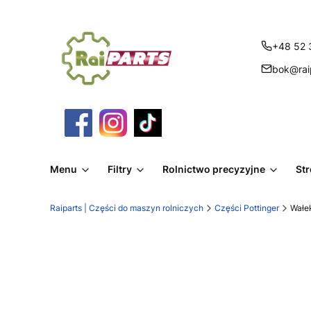
+48 52 
bok@raip
Menu
Filtry
Rolnictwo precyzyjne
St
Raiparts | Części do maszyn rolniczych
Części Pottinger
Wałe