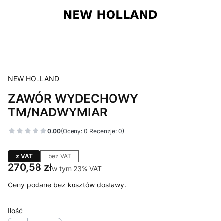
NEW HOLLAND
ZAWÓR WYDECHOWY
TM/NADWYMIAR
0.00
(Oceny: 0 Recenzje: 0)
z VAT
bez VAT
Cena
270,58 zł
w tym 23% VAT
w tym
23%
VAT
Ceny podane bez kosztów dostawy.
Ilość