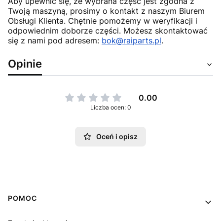
Aby upewnić się, że wybrana część jest zgodna z
Twoją maszyną, prosimy o kontakt z naszym Biurem
Obsługi Klienta. Chętnie pomożemy w weryfikacji i
odpowiednim doborze części. Możesz skontaktować
się z nami pod adresem:
bok@raiparts.pl
.
Opinie
0.00
Liczba ocen: 0
Oceń i opisz
Linki w stopce
POMOC