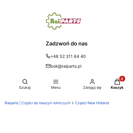
Zadzwoń do nas
+48 52 311 64 40
bok@raiparts.pl
Produkty 
Otwórz wyszukiwarkę
Szukaj
Menu
Zaloguj się
Koszyk
Raiparts | Części do maszyn rolniczych
Części New Holland