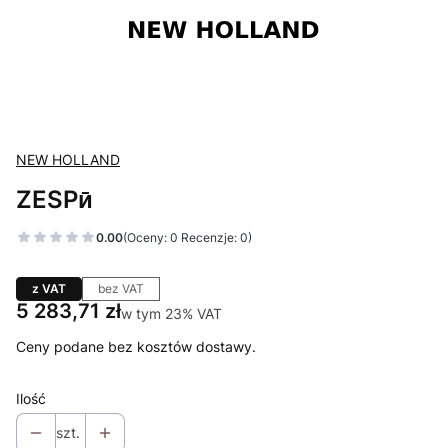
NEW HOLLAND
ZESPӣ
0.00
(Oceny: 0 Recenzje: 0)
z VAT
bez VAT
Cena
5 283,71 zł
w tym 23% VAT
w tym
23%
VAT
Ceny podane bez kosztów dostawy.
Ilość
szt.