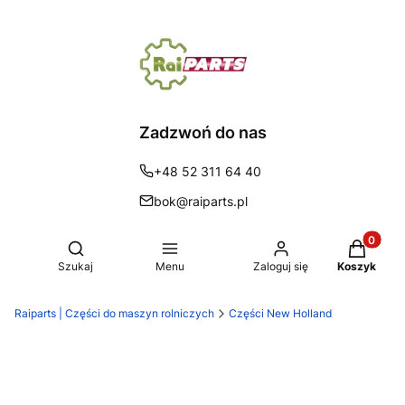
Zadzwoń do nas
+48 52 311 64 40
bok@raiparts.pl
Produkty 
Otwórz wyszukiwarkę
Szukaj
Menu
Zaloguj się
Koszyk
Raiparts | Części do maszyn rolniczych
Części New Holland