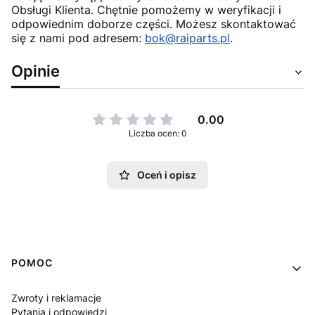
Obsługi Klienta. Chętnie pomożemy w weryfikacji i
odpowiednim doborze części. Możesz skontaktować
się z nami pod adresem:
bok@raiparts.pl
.
Opinie
0.00
Liczba ocen: 0
Oceń i opisz
Linki w stopce
POMOC
Zwroty i reklamacje
Pytania i odpowiedzi