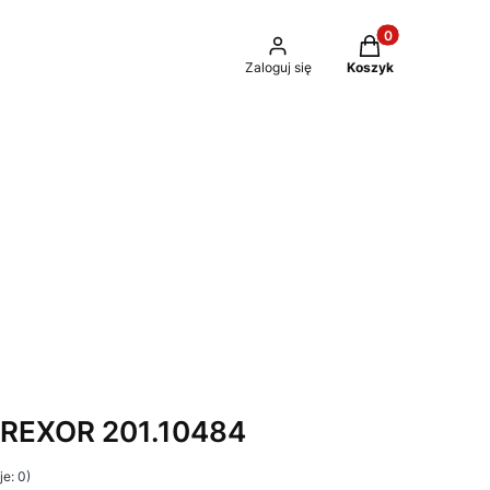
Produkty w kosz
Zaloguj się
Koszyk
REXOR 201.10484
e: 0)