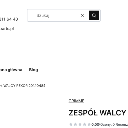
Wyczyść
Szukaj
311 64 40
arts.pl
rona główna
Blog
Ł WALCY REXOR 201.10484
GRIMME
ZESPÓŁ WALCY 
0.00
(Oceny: 0 Recenzj