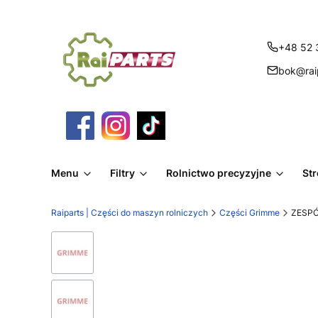
+48 52 
bok@raip
Menu
Filtry
Rolnictwo precyzyjne
St
Raiparts | Części do maszyn rolniczych
Części Grimme
ZESPÓ