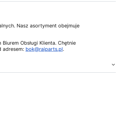
nalnych. Nasz asortyment obejmuje
Biurem Obsługi Klienta. Chętnie
d adresem:
bok@raiparts.pl
.