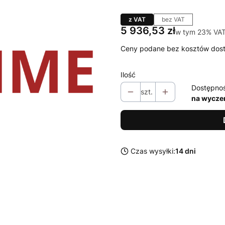
z VAT
bez VAT
Cena
5 936,53 zł
w tym 23% VA
w tym
23%
VA
Ceny podane bez kosztów dos
Ilość
Dostępno
szt.
na wycze
Czas wysyłki:
14 dni