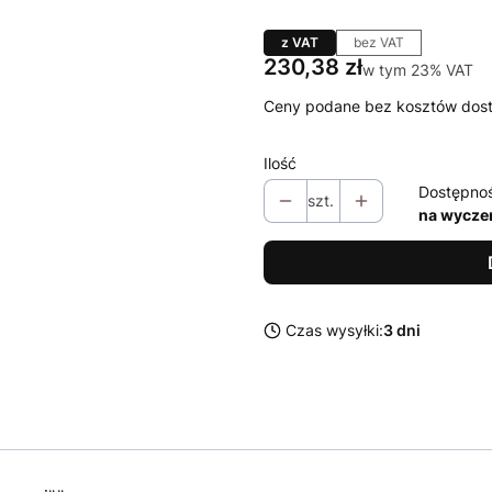
z VAT
bez VAT
Cena
230,38 zł
w tym 23% VAT
w tym
23%
VAT
Ceny podane bez kosztów dos
Ilość
Dostępno
szt.
na wycze
Czas wysyłki:
3 dni