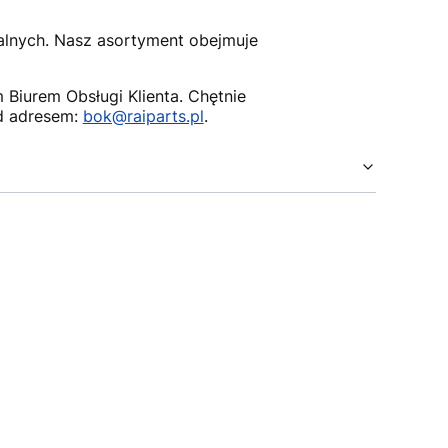
nalnych. Nasz asortyment obejmuje
Biurem Obsługi Klienta. Chętnie
d adresem:
bok@raiparts.pl
.