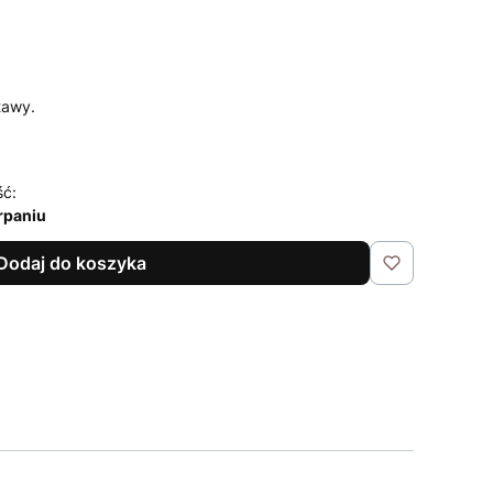
tawy.
ść:
rpaniu
Dodaj do koszyka