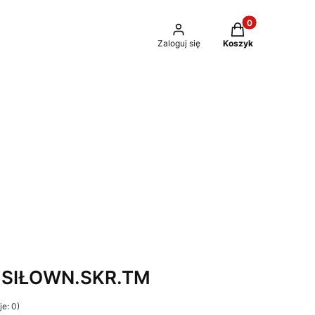
Produkty w kosz
Zaloguj się
Koszyk
.SIŁOWN.SKR.TM
e: 0)