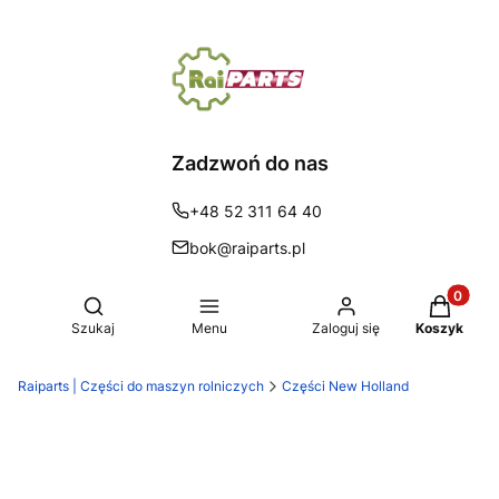
Zadzwoń do nas
+48 52 311 64 40
bok@raiparts.pl
Produkty 
Otwórz wyszukiwarkę
Szukaj
Menu
Zaloguj się
Koszyk
Raiparts | Części do maszyn rolniczych
Części New Holland