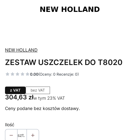
NEW HOLLAND
ZESTAW USZCZELEK DO T8020
0.00
(Oceny: 0 Recenzje: 0)
z VAT
bez VAT
Cena
304,63 zł
w tym 23% VAT
w tym
23%
VAT
Ceny podane bez kosztów dostawy.
Ilość
szt.