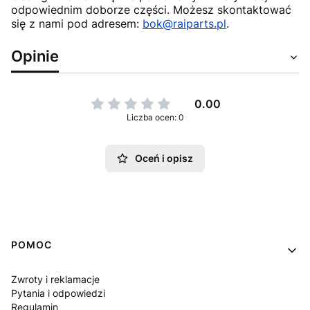
odpowiednim doborze części. Możesz skontaktować
się z nami pod adresem:
bok@raiparts.pl
.
Opinie
0.00
Liczba ocen: 0
Oceń i opisz
Linki w stopce
POMOC
Zwroty i reklamacje
Pytania i odpowiedzi
Regulamin