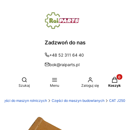
Zadzwoń do nas
+48 52 311 64 40
bok@raiparts.pl
Produkty 
Otwórz wyszukiwarkę
Szukaj
Menu
Zaloguj się
Koszyk
 Części do maszyn rolniczych
Części do maszyn budowlanych
CAT J250