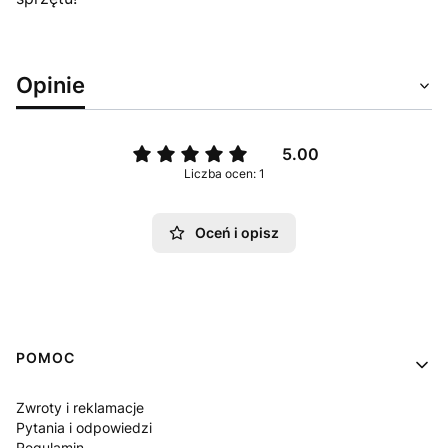
Opinie
5.00
Liczba ocen: 1
Oceń i opisz
Linki w stopce
POMOC
Zwroty i reklamacje
Pytania i odpowiedzi
Regulamin