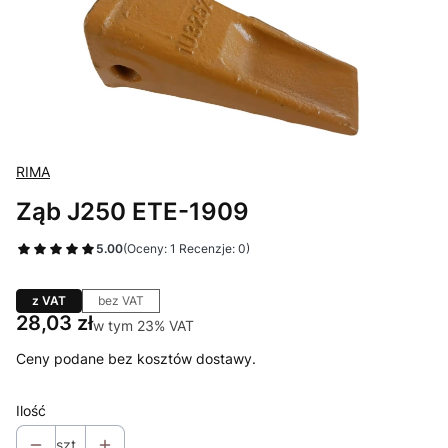
RIMA
Ząb J250 ETE-1909
5.00
(Oceny: 1 Recenzje: 0)
z VAT
bez VAT
Cena
28,03 zł
w tym 23% VAT
w tym
23%
VAT
Ceny podane bez kosztów dostawy.
Ilość
szt.